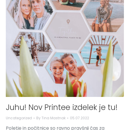
Juhu! Nov Printee izdelek je tu!
Uncategorized
By
Tina Mastnak
05.07.2022
Poletje in počitnice so ravno pravšnji čas za