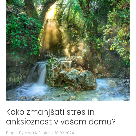
Kako zmanjšati stres in
anksioznost v vašem domu?
Blog
By
Maja iz Printee
18.02.2024