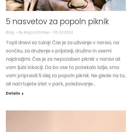
5 nasvetov za popoln piknik
Blog
By
Maja iz Printee
05.03.2024
Topli dnevi so tukaj! Čas je za uživanje v naravi, na
sončku, za druženje s prijatelji, družino in vsemi
najdražjimi. Čas je za nepozaben piknik v naravi ali
vam ljubi lokaciji. Da bo vse to potekalo lažje, smo
vam pripravili 5 idej za popoln piknik. Ne glede na to,
ali načrtujete izlet v park, poležavanje…
Details