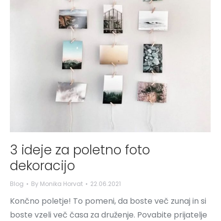
3 ideje za poletno foto
dekoracijo
Blog
By
Monika Horvat
22.06.2021
Končno poletje! To pomeni, da boste več zunaj in si
boste vzeli več časa za druženje. Povabite prijatelje