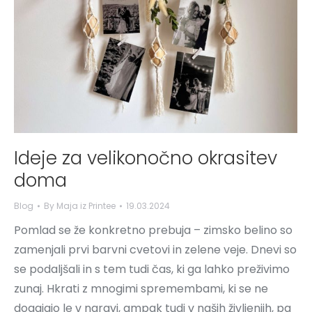
Ideje za velikonočno okrasitev
doma
Blog
By
Maja iz Printee
19.03.2024
Pomlad se že konkretno prebuja – zimsko belino so
zamenjali prvi barvni cvetovi in zelene veje. Dnevi so
se podaljšali in s tem tudi čas, ki ga lahko preživimo
zunaj. Hkrati z mnogimi spremembami, ki se ne
dogajajo le v naravi, ampak tudi v naših življenjih, pa