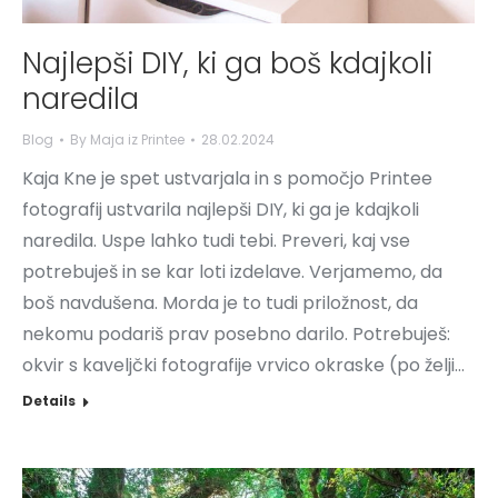
Najlepši DIY, ki ga boš kdajkoli
naredila
Blog
By
Maja iz Printee
28.02.2024
Kaja Kne je spet ustvarjala in s pomočjo Printee
fotografij ustvarila najlepši DIY, ki ga je kdajkoli
naredila. Uspe lahko tudi tebi. Preveri, kaj vse
potrebuješ in se kar loti izdelave. Verjamemo, da
boš navdušena. Morda je to tudi priložnost, da
nekomu podariš prav posebno darilo. Potrebuješ:
okvir s kaveljčki fotografije vrvico okraske (po želji…
Details