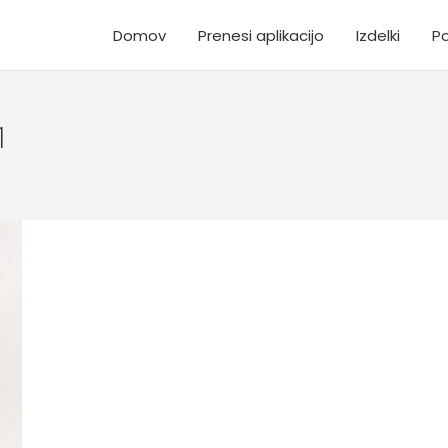
Domov
Prenesi aplikacijo
Izdelki
P
1