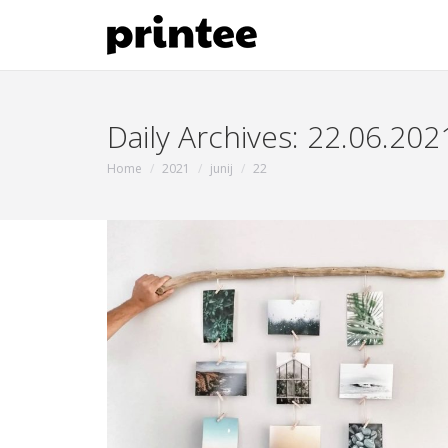
Daily Archives:
22.06.202
You are here:
Home
2021
junij
22