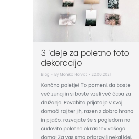
3 ideje za poletno foto
dekoracijo
Blog
By
Monika Horvat
22.06.2021
Končno poletje! To pomeni, da boste
več zunaj in si boste vzeli več časa za
druženje. Povabite prijatelje v svoj
domači raj ter jih, razen z dobro hrano
in pijačo, razvajate še s pogledom na
čudovito poletno okrasitev vašega
doma! Za vas smo pripravili nekaj idej,