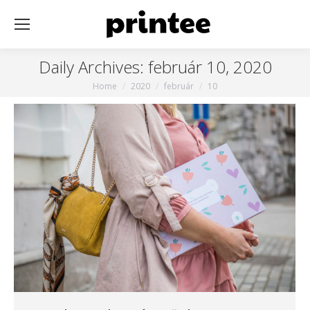
Daily Archives:
február 10, 2020
You are here:
Home
2020
február
10