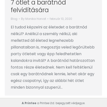
7 ötlet a barátnőd
felvidítására
Blog
By
Monika Horvat
február 10, 2020
El tudod képzelni az életedet a barátnőd
nélkül? Anélkül a személy nélkül, aki
melletted áll életed legnehezebb
pillanataiban is, megosztja veled legőrültebb
party ötleteit vagy épp feledhetetlen
kalandokra invitál? A barátnőd határozottan
fontos része életednek. Nem kell feltétlenül
csak egy barátnődnek lennie, lehet akár egy
egész csapatnyi, így az alábbi hét ötlet
minden bizonnyal szuperül…
A Printee
a Printee Ltd. bejegyzett védjegye.