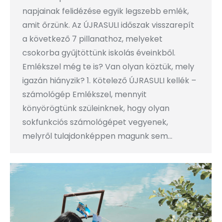
napjainak felidézése egyik legszebb emlék,
amit őrzünk. Az ÚJRASULI időszak visszarepít
a következő 7 pillanathoz, melyeket
csokorba gyűjtöttünk iskolás éveinkből.
Emlékszel még te is? Van olyan köztük, mely
igazán hiányzik? 1. Kötelező ÚJRASULI kellék –
számológép Emlékszel, mennyit
könyörögtünk szüleinknek, hogy olyan
sokfunkciós számológépet vegyenek,
melyről tulajdonképpen magunk sem…