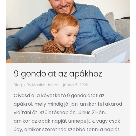
9 gondolat az apákhoz
Blog
By
Monika Horvat
június 5, 2020
Olvasd el a következő 9 gondolatot az
apákról, mely mindig jól jön, amikor fel akarod
vidítani őt. Születésnapján, június 21-én,
amikor az apák napját ünnepeljük, vagy csak
úgy, amikor szeretnéd szebbé tenni a napját.