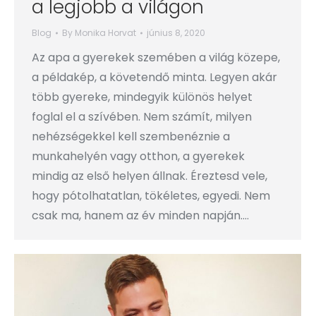
a legjobb a világon
Blog
By
Monika Horvat
június 8, 2020
Az apa a gyerekek szemében a világ közepe,
a példakép, a követendő minta. Legyen akár
több gyereke, mindegyik különös helyet
foglal el a szívében. Nem számít, milyen
nehézségekkel kell szembenéznie a
munkahelyén vagy otthon, a gyerekek
mindig az első helyen állnak. Éreztesd vele,
hogy pótolhatatlan, tökéletes, egyedi. Nem
csak ma, hanem az év minden napján.…