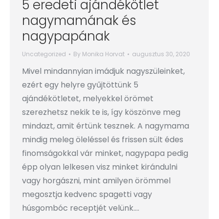
5 eredeti ajándékötlet
nagymamának és
nagypapának
Uncategorized
By
Monika Horvat
augusztus 30, 2020
Mivel mindannyian imádjuk nagyszüleinket,
ezért egy helyre gyűjtöttünk 5
ajándékötletet, melyekkel örömet
szerezhetsz nekik te is, így köszönve meg
mindazt, amit értünk tesznek. A nagymama
mindig meleg öleléssel és frissen sült édes
finomságokkal vár minket, nagypapa pedig
épp olyan lelkesen visz minket kirándulni
vagy horgászni, mint amilyen örömmel
megosztja kedvenc spagetti vagy
húsgombóc receptjét velünk.…