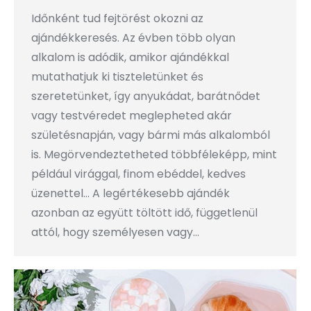
Időnként tud fejtörést okozni az
ajándékkeresés. Az évben több olyan
alkalom is adódik, amikor ajándékkal
mutathatjuk ki tiszteletünket és
szeretetünket, így anyukádat, barátnődet
vagy testvéredet meglepheted akár
születésnapján, vagy bármi más alkalomból
is. Megörvendeztetheted többféleképp, mint
például virággal, finom ebéddel, kedves
üzenettel… A legértékesebb ajándék
azonban az együtt töltött idő, függetlenül
attól, hogy személyesen vagy…