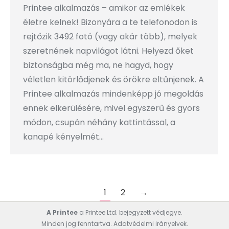
Printee alkalmazás – amikor az emlékek
életre kelnek! Bizonyára a te telefonodon is
rejtőzik 3492 fotó (vagy akár több), melyek
szeretnének napvilágot látni. Helyezd őket
biztonságba még ma, ne hagyd, hogy
véletlen kitörlődjenek és örökre eltűnjenek. A
Printee alkalmazás mindenképp jó megoldás
ennek elkerülésére, mivel egyszerű és gyors
módon, csupán néhány kattintással, a
kanapé kényelmét…
1
2
→
A Printee
a Printee Ltd. bejegyzett védjegye.
Minden jog fenntartva.
Adatvédelmi irányelvek.