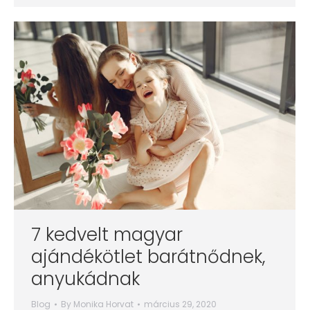
7 kedvelt magyar
ajándékötlet barátnődnek,
anyukádnak
Blog
By
Monika Horvat
március 29, 2020