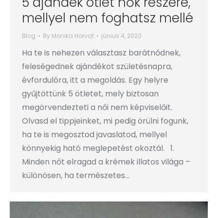
5 ajándék ötlet nők részére,
mellyel nem foghatsz mellé
Blog
By
Monika Horvat
június 4, 2020
Ha te is nehezen választasz barátnődnek,
feleségednek ajándékot születésnapra,
évfordulóra, itt a megoldás. Egy helyre
gyűjtöttünk 5 ötletet, mely biztosan
megörvendezteti a női nem képviselőit.
Olvasd el tippjeinket, mi pedig örülni fogunk,
ha te is megosztod javaslatod, mellyel
könnyekig ható meglepetést okoztál. 1.
Minden nőt elragad a krémek illatos világa –
különösen, ha természetes…