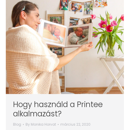
Hogy használd a Printee
alkalmazást?
Blog
By
Monika Horvat
március 22, 2020