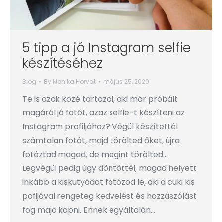
5 tipp a jó Instagram selfie
készítéséhez
Blog
By
Monika Horvat
május 25, 2020
Te is azok közé tartozol, aki már próbált
magáról jó fotót, azaz selfie-t készíteni az
Instagram profiljához? Végül készítettél
számtalan fotót, majd törölted őket, újra
fotóztad magad, de megint törölted…
Legvégül pedig úgy döntöttél, magad helyett
inkább a kiskutyádat fotózod le, aki a cuki kis
pofijával rengeteg kedvelést és hozzászólást
fog majd kapni. Ennek egyáltalán…