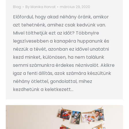
Blog
By
Monika Horvat
március 29, 2020
Előfordul, hogy akad néhány óránk, amikor
azt tehetnénk, amihez csak kedvünk van.
Mivel tölthetjük ezt az időt? Többnyire
legszívesebben a kanapéra huppanunk és
nézzük a tévét, azonban ez idővel unatatni
kezd minket, különösen, ha nem találunk
semmi számunkra érdekes néznivalót. Akikre
igaz a fenti állítás, azok számára készültünk
néhány ötlettel, gondolattal, mihez
kezdhetünk a keletkezett…