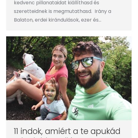
kedvenc pillanataidat kiállíthasd és
szeretteidnek is megmutathasd. Irány a
Balaton, erdei kirándulások, ezer és…
11 indok, amiért a te apukád