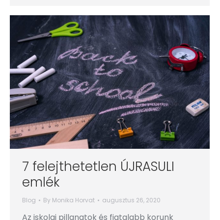
7 felejthetetlen ÚJRASULI
emlék
Blog
By
Monika Horvat
augusztus 26, 2020
Az iskolai pillanatok és fiatalabb korunk