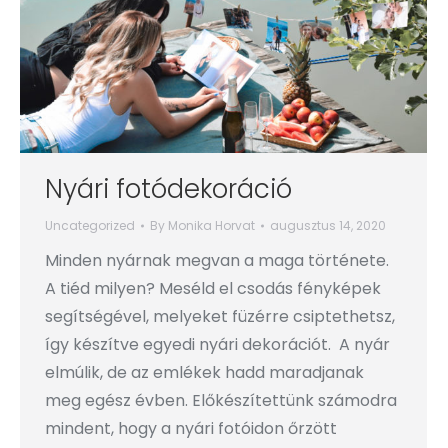
Nyári fotódekoráció
Uncategorized
By
Monika Horvat
augusztus 14, 2020
Minden nyárnak megvan a maga története.
A tiéd milyen? Meséld el csodás fényképek
segítségével, melyeket füzérre csiptethetsz,
így készítve egyedi nyári dekorációt. A nyár
elmúlik, de az emlékek hadd maradjanak
meg egész évben. Előkészítettünk számodra
mindent, hogy a nyári fotóidon őrzött