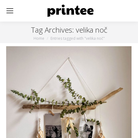
Tag Archives:
velika noč
You are here:
Home
Entries tagged with "velika noč"