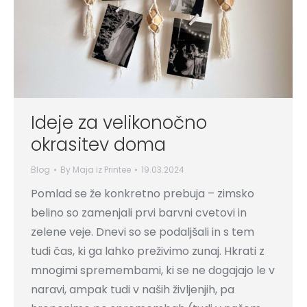
Ideje za velikonočno
okrasitev doma
Blog
By
Maja iz Printee
19.03.2024
Pomlad se že konkretno prebuja – zimsko
belino so zamenjali prvi barvni cvetovi in
zelene veje. Dnevi so se podaljšali in s tem
tudi čas, ki ga lahko preživimo zunaj. Hkrati z
mnogimi spremembami, ki se ne dogajajo le v
naravi, ampak tudi v naših življenjih, pa