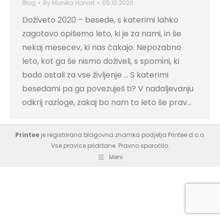
Blog
By
Monika Horvat
05.10.2020
Doživeto 2020 – besede, s katerimi lahko
zagotovo opišemo leto, ki je za nami, in še
nekaj mesecev, ki nas čakajo. Nepozabno
leto, kot ga še nismo doživeli, s spomini, ki
bodo ostali za vse življenje … S katerimi
besedami pa ga povezuješ ti? V nadaljevanju
odkrij razloge, zakaj bo nam to leto še prav…
Printee
je registrirana blagovna znamka podjetja Printee d.o.o.
Vse pravice pridržane.
Pravno sporočilo.
Meni