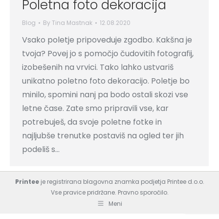
Poletna foto dekoracija
Blog
By
Tina Mastnak
12.08.2020
Vsako poletje pripoveduje zgodbo. Kakšna je
tvoja? Povej jo s pomočjo čudovitih fotografij,
izobešenih na vrvici. Tako lahko ustvariš
unikatno poletno foto dekoracijo. Poletje bo
minilo, spomini nanj pa bodo ostali skozi vse
letne čase. Zate smo pripravili vse, kar
potrebuješ, da svoje poletne fotke in
najljubše trenutke postaviš na ogled ter jih
podeliš s…
Printee
je registrirana blagovna znamka podjetja Printee d.o.o.
Vse pravice pridržane.
Pravno sporočilo.
Meni