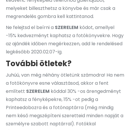
kedvenc fényképeid telefonod galériájából,
melyeket billeszthetsz a könyvbe és már csak a
megrendelés gombra kell kattintanod.
Ne felejtsd el beírni a
SZERELEM
kódot, amellyel
-15% kedvezményt kaphatsz a fotókönyvekre. Hogy
az ajándék időben megérkezzen, add le rendelésed
legkésőbb 2020.02.07-ig.
További ötletek?
Juhúú, van még néhány ötletünk számodra! Ha nem
a fotókönyvre esne választásod, akkor a fent
említett
SZERELEM
kóddal 30% -os árengedményt
kaphatsz a fényképekre, 15% -ot pedig a
Printeedobozra és a fotónaptárra (még mindig
nem késő megszépíteni szeretteid minden napját a
személyre szabott naptárral). Fotókkal