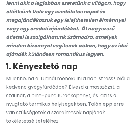
lenni akit a legjobban szeretünk a világon, hogy
eltöltsünk Vele egy csodálatos napot és
megajándékozzuk egy felejthetetlen élménnyel
vagy egy eredeti ajándékkal. Öt nagyszerű
ötlettel is szolgálhatunk Számodra, amelyek
minden bizonnyal segítenek abban, hogy az idei
ajándék különösen romantikus legyen.
1. Kényeztető nap
Mi lenne, ha el tudnál menekülni a napi stressz elől a
kedvenc gyógyfürdődbe? Élvezd a masszázst, a
szaunát, a pihe-puha fürdőköpenyt, és lazíts a
nyugtató termikus helyiségekben. Talán épp erre
van szükségetek a szerelmesek napjának
tökéletessé tételéhez.