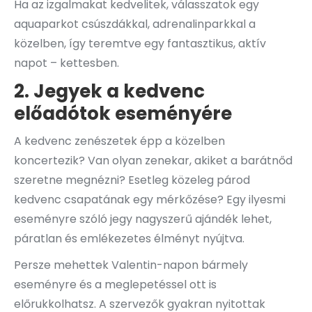
Ha az izgalmakat kedvelitek, válasszatok egy
aquaparkot csúszdákkal, adrenalinparkkal a
közelben, így teremtve egy fantasztikus, aktív
napot – kettesben.
2. Jegyek a kedvenc
előadótok eseményére
A kedvenc zenészetek épp a közelben
koncertezik? Van olyan zenekar, akiket a barátnőd
szeretne megnézni? Esetleg közeleg párod
kedvenc csapatának egy mérkőzése? Egy ilyesmi
eseményre szóló jegy nagyszerű ajándék lehet,
páratlan és emlékezetes élményt nyújtva.
Persze mehettek Valentin-napon bármely
eseményre és a meglepetéssel ott is
előrukkolhatsz. A szervezők gyakran nyitottak