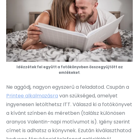
Idézzétek fel együtt a fotókönyvben összegyűjtött az
emlékeket
.
Ne aggódj, nagyon egyszerű a feladatod. Csupán a
Printee alkalmazásra
van szükséged, amelyet
ingyenesen letölthetsz ITT. Válaszd ki a fotókönyvet
a kívánt színben és méretben (találsz különösen
aranyos Valentin-napi motívumot is). Igény szerint
címet is adhatsz a könyvnek. Ezután kiválaszthatod