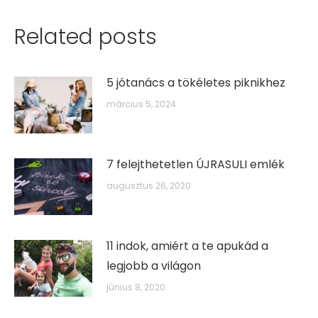
Related posts
5 jótanács a tökéletes piknikhez
március 5, 2024
7 felejthetetlen ÚJRASULI emlék
augusztus 26, 2020
11 indok, amiért a te apukád a
legjobb a világon
június 8, 2020