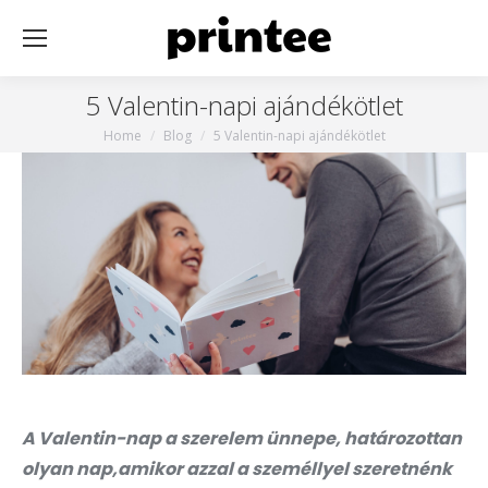
5 Valentin-napi ajándékötlet
You are here:
Home
Blog
5 Valentin-napi ajándékötlet
A Valentin-nap a szerelem ünnepe, határozottan
olyan nap,amikor azzal a személlyel szeretnénk