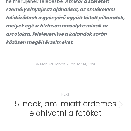
ne merüljenek feledésbe.
Amikor a szeretett
személy kinyitja az ajándékot, az emlékekkel
felidéződnek a gyönyörű együtt töltött pillanatok,
melyek egész biztosan mosolyt csalnak az
arcotokra, felelevenítve a kalandok során
közösen megélt érzelmeket.
By
Monika Horvat
január 14, 2020
Post
NEXT
navigation
5 indok, ami miatt érdemes
Next
előhívatni a fotókat
post: